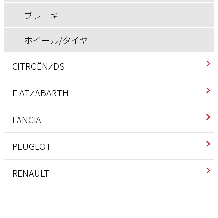
ブレーキ
ホイール/タイヤ
CITROËN ⁄ DS
インテリア
FIAT ⁄ ABARTH
エクステリア
アバルト
LANCIA
エンジン/駆動系
インテリア
インテリア
PEUGEOT
サスペンション/シャーシ
エクステリア
エクステリア
インテリア
RENAULT
その他
エンジン/駆動系
エンジン/駆動系
エクステリア
インテリア
ブレーキ
サスペンション/シャーシ