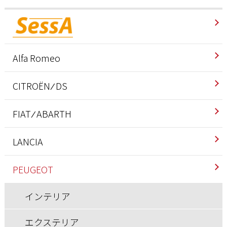
Alfa Romeo
インテリア
CITROËN ⁄ DS
エクステリア
インテリア
FIAT ⁄ ABARTH
エンジン/駆動系
エクステリア
アバルト
LANCIA
サスペンション/シャーシ
エンジン/駆動系
インテリア
インテリア
PEUGEOT
その他
サスペンション/シャーシ
エクステリア
エクステリア
インテリア
ブレーキ
その他
エンジン/駆動系
エンジン/駆動系
エクステリア