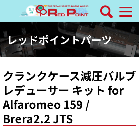
検索
ホーム
レッドポイントパーツ
トピックス
整備メニュー
クランクケース減圧バルブ
レデューサー キット for
レッドポイントパーツ
Alfaromeo 159 /
その他サービス
Brera2.2 JTS
店舗案内
工場通信