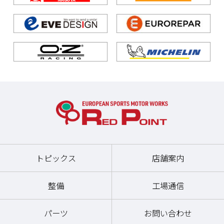
ホイール/タイヤ
吸排気系
ホイール/タイヤ
快適装備
吸排気系
トピックス
店舗案内
整備
工場通信
パーツ
お問い合わせ