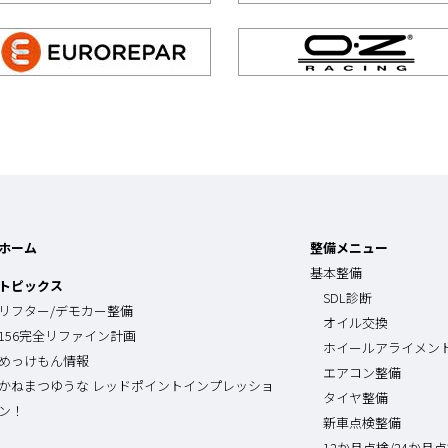
ホーム
整備メニュー
基本整備
トピックス
SDL診断
リフター/デモカー整備
オイル交換
156完全リファイン計画
ホイールアライメン
めっけもん情報
エアコン整備
かねまつゆうな レッドポイントインプレッショ
タイヤ整備
ン！
新車点検整備
12か月点検/24か月