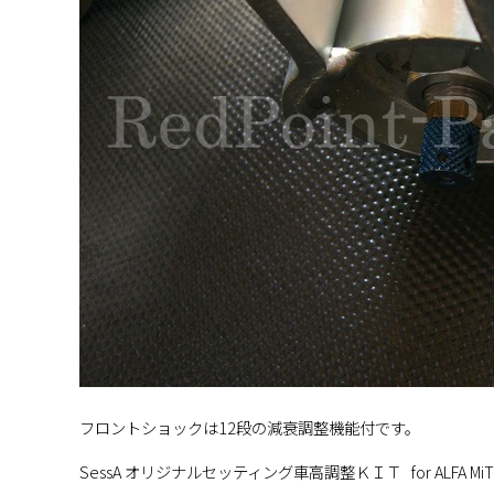
フロントショックは12段の減衰調整機能付です。
SessA オリジナルセッティング車高調整ＫＩＴ for ALFA MiT