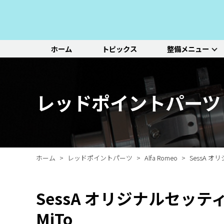
ホーム
トピックス
整備メニュー
整備メニュー
レッドポイント
その他のサービ
基本整備一覧
初診点検・セットメニュ
車種別選択
機能別選択
レッドポイントが推奨す
オリジナル&おすすめパ
新車の販売や中古車販
エンジン/駆動系
パーツ
ス
る、すべての車種に共通
ーツのご紹介
売、ならびに買い取りや
ホイール/タイヤ
一覧ページ
一覧ページ
一覧ページ
レッドポイントパーツ
する基本整備と、車両の
レンタカー等のサービス
ルノー
新車販売・整備
ADAS（先進運転支援シ
初診点検
状態に応じた３段階のセ
を行なっております。
その他サービス
エアコン整備
ステージ2／ステージ3 
ットメニューをご紹介し
ます。
ホーム
レッドポイントパーツ
Alfa Romeo
SessA オ
SessA オリジナルセッティン
MiTo