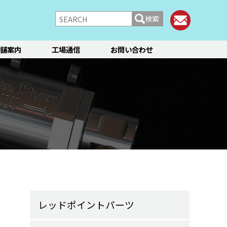
検索
舗案内
工場通信
お問い合わせ
/シャーシ
ブレーキ
快適装備
フィアット／アバルト
ランチア
レンタカー
メント点検・調整
ティーン
オイル交換
ステージ3／リフレッシュ
12か月点検/24か月点検
レッドポイントパーツ