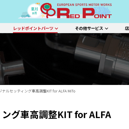
レッドポイントパーツ
その他サービス
店
ー
吸排気系
サスペンション
エクステリア
インテリア
プジョー
シトロエン/DS
アルファロメオ
特選中古車
車両買い取り
ステム）診断
SDL診断
ステージ1／ベーシック
ホイールアライ
ステージ2／ルー
車種別価格表
タイヤ整備
新車点検整備
リジナルセッティング車高調整KIT for ALFA MiTo
グ車高調整KIT for ALFA