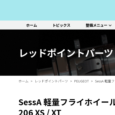
ホーム
トピックス
整備メニュー
整備メニュー
レッドポイント
その他のサービ
基本整備一覧
初診点検・セットメニュ
車種別選択
機能別選択
レッドポイントが推奨す
オリジナル&おすすめパ
新車の販売や中古車販
エンジン/駆動系
パーツ
ス
る、すべての車種に共通
ーツのご紹介
売、ならびに買い取りや
ホイール/タイヤ
一覧ページ
一覧ページ
一覧ページ
レッドポイントパーツ
する基本整備と、車両の
レンタカー等のサービス
ルノー
新車販売・整備
ADAS（先進運転支援シ
初診点検
状態に応じた３段階のセ
を行なっております。
その他サービス
エアコン整備
ステージ2／ステージ3 
ットメニューをご紹介し
ます。
ホーム
レッドポイントパーツ
PEUGEOT
SessA 軽量フ
SessA 軽量フライホイール
206 XS / XT