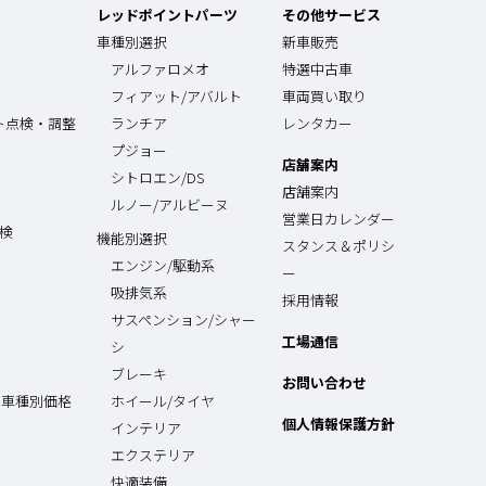
レッドポイントパーツ
その他サービス
車種別選択
新車販売
アルファロメオ
特選中古車
フィアット/アバルト
車両買い取り
ト点検・調整
ランチア
レンタカー
プジョー
店舗案内
シトロエン/DS
店舗案内
ルノー/アルビーヌ
営業日カレンダー
点検
機能別選択
スタンス＆ポリシ
エンジン/駆動系
ー
吸排気系
採用情報
サスペンション/シャー
工場通信
シ
ブレーキ
お問い合わせ
 車種別価格
ホイール/タイヤ
個人情報保護方針
インテリア
エクステリア
快適装備