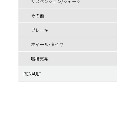
サスペンション/シャーシ
ブレーキ
ホイール/タイヤ
その他
ホイール/タイヤ
ブレーキ
吸排気系
ホイール/タイヤ
快適装備
吸排気系
RENAULT
インテリア
エンジン/駆動系
サスペンション/シャーシ
ブレーキ