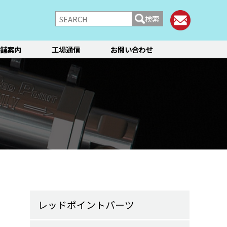
検索
舗案内
工場通信
お問い合わせ
/シャーシ
ブレーキ
快適装備
フィアット／アバルト
ランチア
レンタカー
メント点検・調整
ティーン
オイル交換
ステージ3／リフレッシュ
12か月点検/24か月点検
レッドポイントパーツ