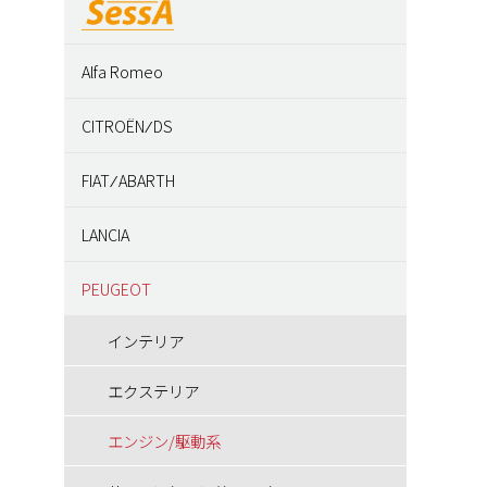
Alfa Romeo
インテリア
CITROËN ⁄ DS
エクステリア
インテリア
FIAT ⁄ ABARTH
エンジン/駆動系
エクステリア
アバルト
LANCIA
サスペンション/シャーシ
エンジン/駆動系
インテリア
インテリア
PEUGEOT
その他
サスペンション/シャーシ
エクステリア
エクステリア
インテリア
ブレーキ
その他
エンジン/駆動系
エンジン/駆動系
エクステリア
ホイール/タイヤ
ブレーキ
サスペンション/シャーシ
サスペンション/シャーシ
エンジン/駆動系
ホイール/タイヤ
その他
ブレーキ