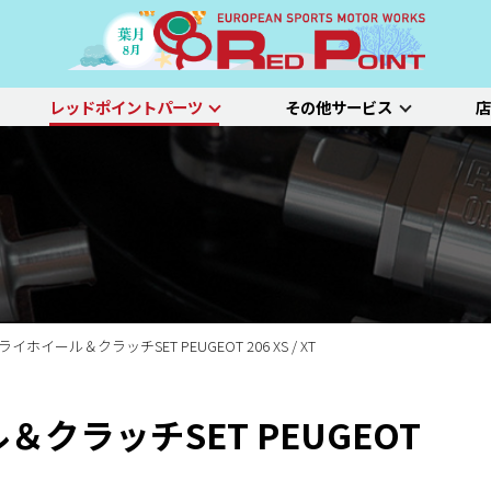
レッドポイントパーツ
その他サービス
店
ー
吸排気系
サスペンション
エクステリア
インテリア
プジョー
シトロエン/DS
アルファロメオ
特選中古車
車両買い取り
ステム）診断
SDL診断
ステージ1／ベーシック
ホイールアライ
ステージ2／ルー
車種別価格表
タイヤ整備
新車点検整備
ライホイール＆クラッチSET PEUGEOT 206 XS / XT
＆クラッチSET PEUGEOT