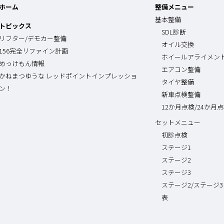
ホーム
整備メニュー
基本整備
トピックス
SDL診断
リフター/デモカー整備
オイル交換
156完全リファイン計画
ホイールアライメン
めっけもん情報
エアコン整備
かねまつゆうな レッドポイントインプレッショ
タイヤ整備
ン！
新車点検整備
12か月点検/24か月
セットメニュー
初診点検
ステージ1
ステージ2
ステージ3
ステージ2/ステージ3
表