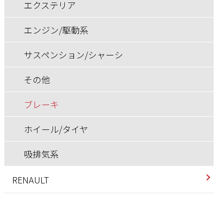
エンジン/駆動系
エンジン/駆動系
エクステリア
ホイール/タイヤ
ブレーキ
サスペンション/シャーシ
サスペンション/シャーシ
エンジン/駆動系
ホイール/タイヤ
その他
ブレーキ
サスペンション/シャーシ
ブレーキ
ホイール/タイヤ
その他
ホイール/タイヤ
ブレーキ
吸排気系
ホイール/タイヤ
快適装備
吸排気系
RENAULT
インテリア