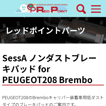
検索
ホーム
レッドポイントパーツ
トピックス
整備メニュー
SessA ノンダストブレー
キパッド for
レッドポイントパーツ
PEUGEOT208 Brembo
その他サービス
店舗案内
PEUGEOT208のBremboキャリパー装着車用低ダスト
タイプのブレーキパッドのご案内です。
工場通信