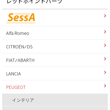
レッドポイントパーツ
Alfa Romeo
インテリア
CITROËN ⁄ DS
エクステリア
インテリア
FIAT ⁄ ABARTH
エンジン/駆動系
エクステリア
アバルト
LANCIA
サスペンション/シャーシ
エンジン/駆動系
インテリア
インテリア
PEUGEOT
その他
サスペンション/シャーシ
エクステリア
エクステリア
インテリア
ブレーキ
その他