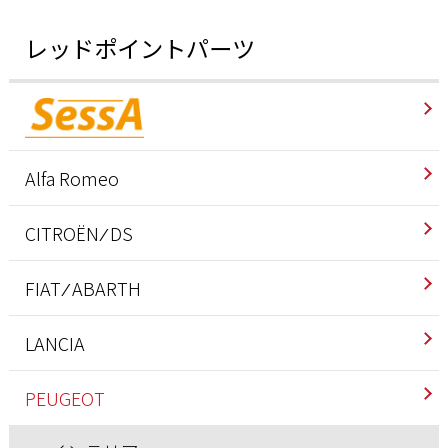
レッドポイントパーツ
Alfa Romeo
インテリア
CITROËN ⁄ DS
エクステリア
インテリア
FIAT ⁄ ABARTH
エンジン/駆動系
エクステリア
アバルト
LANCIA
サスペンション/シャーシ
エンジン/駆動系
インテリア
インテリア
PEUGEOT
その他
サスペンション/シャーシ
エクステリア
エクステリア