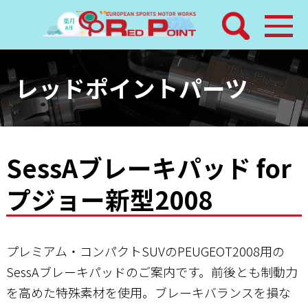
検索
ホーム
レッドポイントパーツ
トピックス
整備メニュー
SessAブレーキパッド for
プジョー新型2008
レッドポイントパーツ
その他サービス
プレミアム・コンパクトSUVのPEUGEOT2008用の
店舗案内
SessAブレーキパッドのご案内です。前後とも制動力
を高めた特殊素材を使用。ブレーキバランスを損な
工場通信