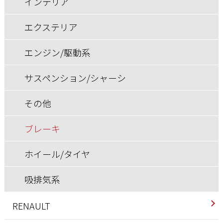
インテリア
ブレーキ
その他
エンジン/駆動系
エンジン/駆動系
エクステリア
ホイール/タイヤ
ブレーキ
サスペンション/シャーシ
サスペンション/シャーシ
エンジン/駆動系
ホイール/タイヤ
その他
ブレーキ
サスペンション/シャーシ
ブレーキ
ホイール/タイヤ
その他
ホイール/タイヤ
ブレーキ
吸排気系
ホイール/タイヤ
快適装備
吸排気系
RENAULT