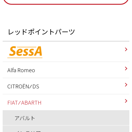
レッドポイントパーツ
Alfa Romeo
インテリア
CITROËN ⁄ DS
エクステリア
インテリア
FIAT ⁄ ABARTH
エンジン/駆動系
エクステリア
アバルト
サスペンション/シャーシ
エンジン/駆動系