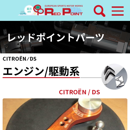
検索
ホーム
レッドポイントパーツ
トピックス
CITROËN ⁄ DS
整備メニュー
エンジン/駆動系
レッドポイントパーツ
その他サービス
店舗案内
工場通信