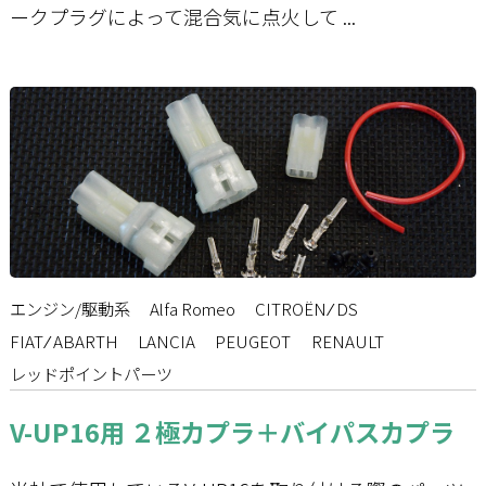
ークプラグによって混合気に点火して ...
エンジン/駆動系
Alfa Romeo
CITROËN ⁄ DS
FIAT ⁄ ABARTH
LANCIA
PEUGEOT
RENAULT
レッドポイントパーツ
V-UP16用 ２極カプラ＋バイパスカプラ