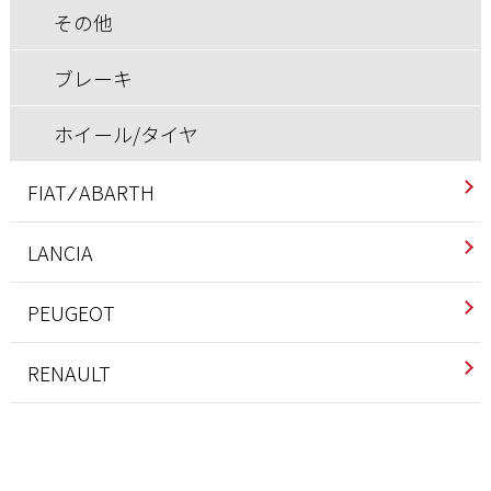
ブレーキ
その他
ホイール/タイヤ
ブレーキ
ホイール/タイヤ
FIAT ⁄ ABARTH
アバルト
LANCIA
インテリア
インテリア
PEUGEOT
エクステリア
エクステリア
インテリア
RENAULT
エンジン/駆動系
エンジン/駆動系
エクステリア
インテリア
サスペンション/シャーシ
サスペンション/シャーシ
エンジン/駆動系
エンジン/駆動系