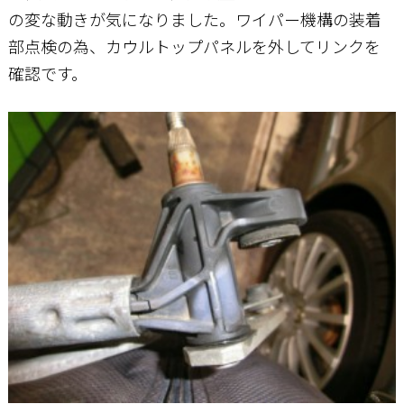
の変な動きが気になりました。ワイパー機構の装着
部点検の為、カウルトップパネルを外してリンクを
お問い合わせ
確認です。