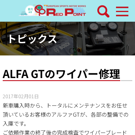
検索
ホーム
トピックス
トピックス
整備メニュー
ALFA GTのワイパー修理
レッドポイントパーツ
2017年02月01日
その他サービス
新車購入時から、トータルにメンテナンスをお任せ
頂いているお客様のアルファGTが、各部の整備での
店舗案内
入庫です。
ご依頼作業の終了後の完成検査でワイパーブレード
工場通信