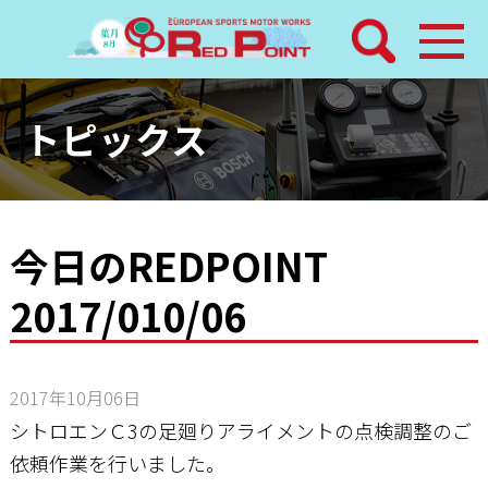
検索
ホーム
トピックス
トピックス
整備メニュー
今日のREDPOINT
2017/010/06
レッドポイントパーツ
その他サービス
2017年10月06日
店舗案内
シトロエンＣ3の足廻りアライメントの点検調整のご
依頼作業を行いました。
工場通信