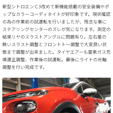
新型シトロエンＣ3改めて新機能搭載の安全装備やポ
ップなカラーコーディネイトが好印象です。現状確認
お問い合わせ
の為の作業前の試運転を行いましたが、残念な事に
ステアリングセンターのズレが気になります。測定の
結果リヤのスラストアングルに問題有り。左右差の
無いスラスト調整とフロントトー調整で大変良い状
態まで調整が出来ました。タイヤエアーも窒素ガス充
填適正調整、作業後の試運転。最後にライトの光軸
調整を行い完成です。