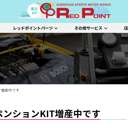
レッドポイントパーツ
その他サービス
店
ー
吸排気系
サスペンション
エクステリア
インテリア
プジョー
シトロエン/DS
アルファロメオ
特選中古車
車両買い取り
ステム）診断
SDL診断
ステージ1／ベーシック
ホイールアライ
ステージ2／ルー
車種別価格表
タイヤ整備
新車点検整備
T増産中です
ペンションKIT増産中です