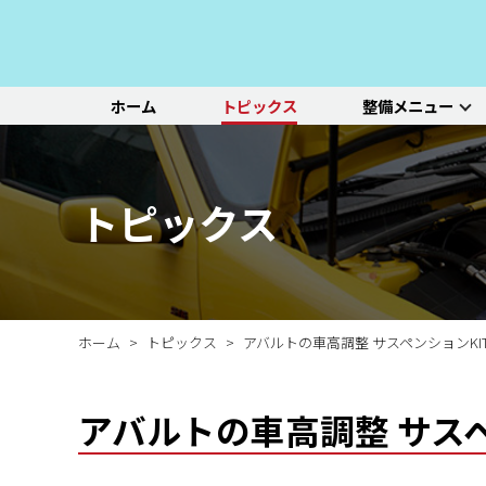
ホーム
トピックス
整備メニュー
整備メニュー
レッドポイント
その他のサービ
基本整備一覧
初診点検・セットメニュ
車種別選択
機能別選択
レッドポイントが推奨す
オリジナル&おすすめパ
新車の販売や中古車販
エンジン/駆動系
パーツ
ス
る、すべての車種に共通
ーツのご紹介
売、ならびに買い取りや
ホイール/タイヤ
一覧ページ
一覧ページ
一覧ページ
トピックス
する基本整備と、車両の
レンタカー等のサービス
ルノー
新車販売・整備
ADAS（先進運転支援シ
初診点検
状態に応じた３段階のセ
を行なっております。
その他サービス
エアコン整備
ステージ2／ステージ3 
ットメニューをご紹介し
ます。
ホーム
トピックス
アバルトの車高調整 サスペンションKI
アバルトの車高調整 サス