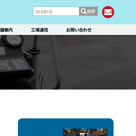
検索
舗案内
工場通信
お問い合わせ
/シャーシ
ブレーキ
快適装備
フィアット／アバルト
ランチア
レンタカー
メント点検・調整
ティーン
オイル交換
ステージ3／リフレッシュ
12か月点検/24か月点検