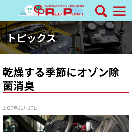
検索
ホーム
トピックス
トピックス
整備メニュー
乾燥する季節にオゾン除
菌消臭
レッドポイントパーツ
その他サービス
2020年11月10日
店舗案内
工場通信