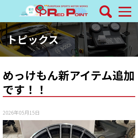
検索
ホーム
トピックス
トピックス
整備メニュー
めっけもん新アイテム追加
です！！
レッドポイントパーツ
その他サービス
2026年05月15日
店舗案内
工場通信