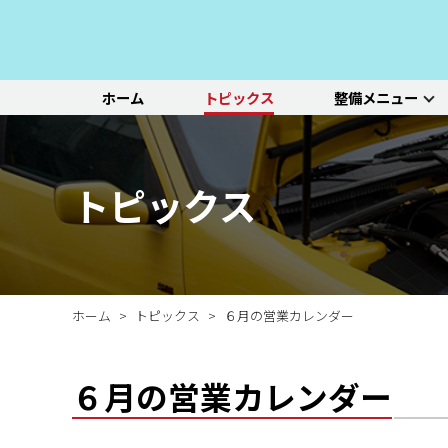
ホーム
トピックス
整備メニュー
整備メニュー
レッドポイント
その他のサービ
基本整備一覧
初診点検・セットメニュ
車種別選択
機能別選択
レッドポイントが推奨す
オリジナル&おすすめパ
新車の販売や中古車販
エンジン/駆動系
パーツ
ス
る、すべての車種に共通
ーツのご紹介
売、ならびに買い取りや
ホイール/タイヤ
一覧ページ
一覧ページ
一覧ページ
トピックス
する基本整備と、車両の
レンタカー等のサービス
ルノー
新車販売・整備
ADAS（先進運転支援シ
初診点検
状態に応じた３段階のセ
を行なっております。
その他サービス
エアコン整備
ステージ2／ステージ3 
ットメニューをご紹介し
ます。
ホーム
トピックス
６月の営業カレンダー
６月の営業カレンダー