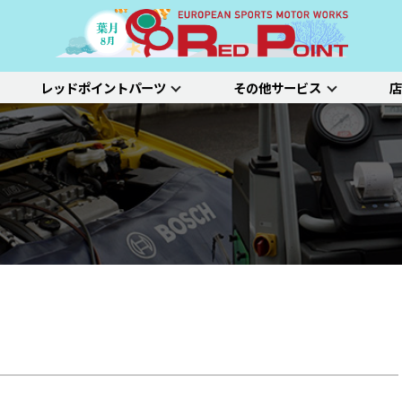
レッドポイントパーツ
その他サービス
店
ー
吸排気系
サスペンション
エクステリア
インテリア
プジョー
シトロエン/DS
アルファロメオ
特選中古車
車両買い取り
ステム）診断
SDL診断
ステージ1／ベーシック
ホイールアライ
ステージ2／ルー
車種別価格表
タイヤ整備
新車点検整備