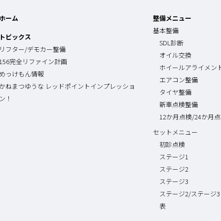
ホーム
整備メニュー
基本整備
トピックス
SDL診断
リフター/デモカー整備
オイル交換
156完全リファイン計画
ホイールアライメン
めっけもん情報
エアコン整備
かねまつゆうな レッドポイントインプレッショ
タイヤ整備
ン！
新車点検整備
12か月点検/24か月
セットメニュー
初診点検
ステージ1
ステージ2
ステージ3
ステージ2/ステージ3
表