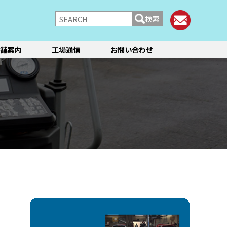
検索
舗案内
工場通信
お問い合わせ
/シャーシ
ブレーキ
快適装備
フィアット／アバルト
ランチア
レンタカー
メント点検・調整
ティーン
オイル交換
ステージ3／リフレッシュ
12か月点検/24か月点検