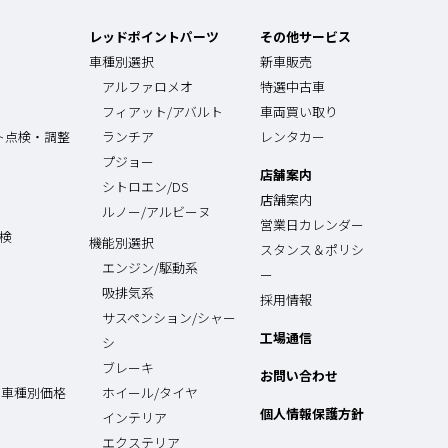
レッドポイントパーツ
その他サービス
車種別選択
新車販売
アルファロメオ
特選中古車
フィアット/アバルト
車両買い取り
ト点検・調整
ランチア
レンタカー
プジョー
店舗案内
シトロエン/DS
店舗案内
ルノー/アルビーヌ
営業日カレンダー
点検
機能別選択
スタンス＆ポリシ
エンジン/駆動系
ー
吸排気系
採用情報
サスペンション/シャー
工場通信
シ
ブレーキ
お問い合わせ
 車種別価格
ホイール/タイヤ
個人情報保護方針
インテリア
エクステリア