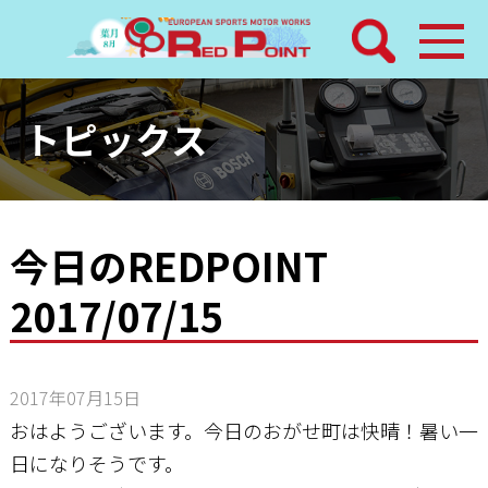
検索
ホーム
トピックス
トピックス
整備メニュー
今日のREDPOINT
2017/07/15
レッドポイントパーツ
その他サービス
2017年07月15日
店舗案内
おはようございます。今日のおがせ町は快晴！暑い一
日になりそうです。
工場通信