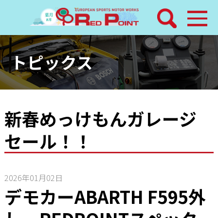
検索
ホーム
トピックス
トピックス
整備メニュー
新春めっけもんガレージ
セール！！
レッドポイントパーツ
その他サービス
2026年01月02日
デモカーABARTH F595外
店舗案内
工場通信