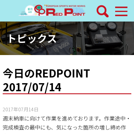
検索
ホーム
トピックス
トピックス
整備メニュー
今日のREDPOINT
2017/07/14
レッドポイントパーツ
その他サービス
2017年07月14日
店舗案内
週末納車に向けて作業を進めております。作業途中・
完成検査の最中にも、気になった箇所の増し締め作
工場通信