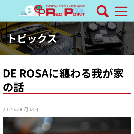
検索
ホーム
トピックス
トピックス
整備メニュー
DE ROSAに纏わる我が家
の話
レッドポイントパーツ
その他サービス
2025年06月08日
店舗案内
工場通信