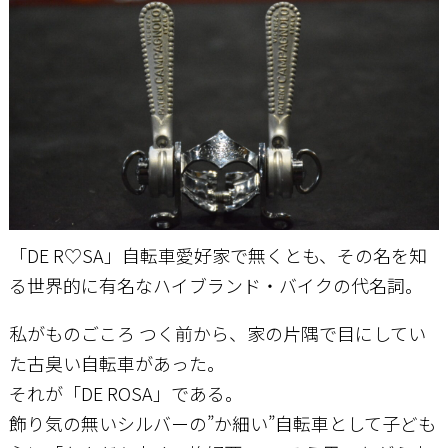
お問い合わせ
「DE R♡SA」自転車愛好家で無くとも、その名を知
る世界的に有名なハイブランド・バイクの代名詞。
私がものごころ つく前から、家の片隅で目にしてい
た古臭い自転車があった。
それが「DE ROSA」である。
飾り気の無いシルバーの”か細い”自転車として子ども