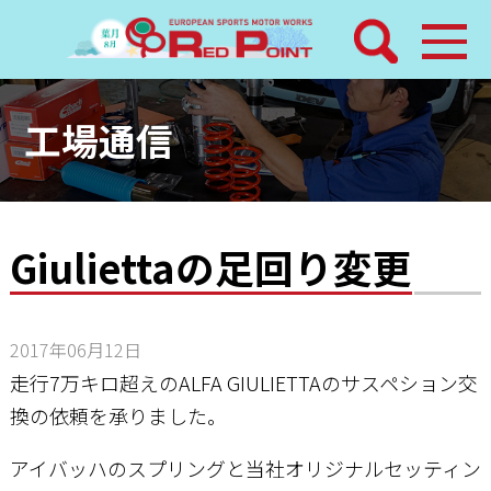
検索
ホーム
工場通信
トピックス
整備メニュー
Giuliettaの足回り変更
レッドポイントパーツ
2017年06月12日
その他サービス
走行7万キロ超えのALFA GIULIETTAのサスペション交
換の依頼を承りました。
店舗案内
アイバッハのスプリングと当社オリジナルセッティン
工場通信