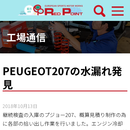
検索
ホーム
工場通信
トピックス
整備メニュー
PEUGEOT207の水漏れ発
見
レッドポイントパーツ
その他サービス
2018年10月13日
店舗案内
継続検査の入庫のプジョー207、概算見積り制作の為
に各部の拾い出し作業を行いました。エンジン冷却
工場通信