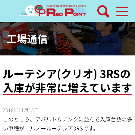
検索
ホーム
工場通信
トピックス
整備メニュー
ルーテシア(クリオ) 3RSの
入庫が非常に増えています
レッドポイントパーツ
その他サービス
2018年11月13日
店舗案内
このところ、アバルト＆チンクに並んで入庫台数の多
い車種が、ルノールーテシア3RSです。
工場通信