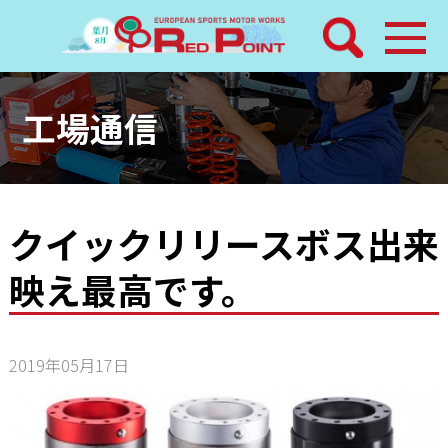
検索
ホーム
工場通信
トピックス
整備メニュー
クイックリリースボス出来
映え最高です。
レッドポイントパーツ
その他サービス
2019年05月17日
店舗案内
工場通信