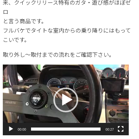
来、クイックリリース特有のガタ・遊び感がほぼゼ
ロ
と言う商品です。
フルバケでタイトな室内からの乗り降りにはもって
こいです。
取り外し～取付までの流れをご確認下さい。
動
画
プ
レ
ー
ヤ
ー
00:00
00:27