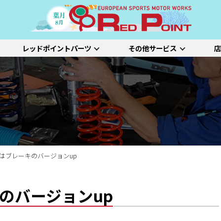
レッドポイントパーツ
その他サービス
店
ー
吸排気系
サスペンション
エクステリア
インテリア
プジョー
シトロエン/DS
アルファロメオ
特選中古車
車両買い取り
ステム）診断
SDL診断
ステージ1／ベーシック
ホイールアライ
ステージ2／ルー
車種別価格表
タイヤ整備
新車点検整備
 RSはブレーキのバージョンup
キのバージョンup