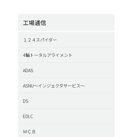
工場通信
１２４スパイダー
4輪トータルアライメント
ADAS
ASNU～インジェクタサービス～
DS
EDLC
ＭＣＢ