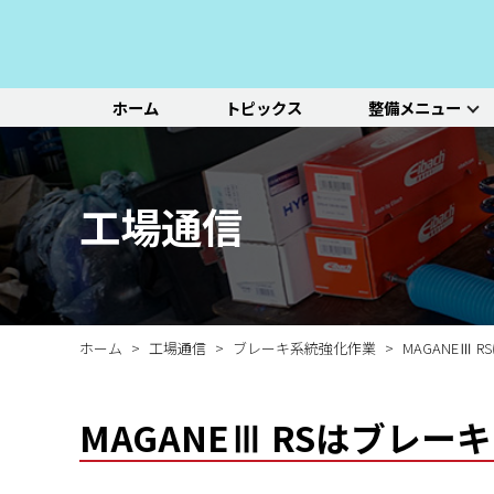
ホーム
トピックス
整備メニュー
整備メニュー
レッドポイント
その他のサービ
基本整備一覧
初診点検・セットメニュ
車種別選択
機能別選択
レッドポイントが推奨す
オリジナル&おすすめパ
新車の販売や中古車販
エンジン/駆動系
パーツ
ス
る、すべての車種に共通
ーツのご紹介
売、ならびに買い取りや
ホイール/タイヤ
一覧ページ
一覧ページ
一覧ページ
工場通信
する基本整備と、車両の
レンタカー等のサービス
ルノー
新車販売・整備
ADAS（先進運転支援シ
初診点検
状態に応じた３段階のセ
を行なっております。
その他サービス
エアコン整備
ステージ2／ステージ3 
ットメニューをご紹介し
ます。
ホーム
工場通信
ブレーキ系統強化作業
MAGANEⅢ
MAGANEⅢ RSはブレー