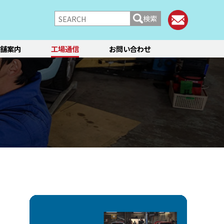
検索
舗案内
工場通信
お問い合わせ
/シャーシ
ブレーキ
快適装備
フィアット／アバルト
ランチア
レンタカー
メント点検・調整
ティーン
オイル交換
ステージ3／リフレッシュ
12か月点検/24か月点検