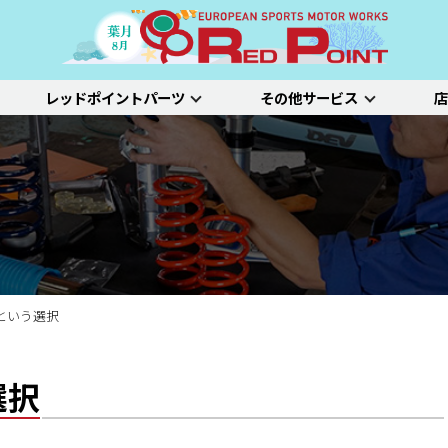
レッドポイントパーツ
その他サービス
店
ー
吸排気系
サスペンション
エクステリア
インテリア
プジョー
シトロエン/DS
アルファロメオ
特選中古車
車両買い取り
ステム）診断
SDL診断
ステージ1／ベーシック
ホイールアライ
ステージ2／ルー
車種別価格表
タイヤ整備
新車点検整備
という選択
選択