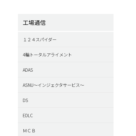
工場通信
１２４スパイダー
4輪トータルアライメント
ADAS
ASNU～インジェクタサービス～
DS
EDLC
ＭＣＢ