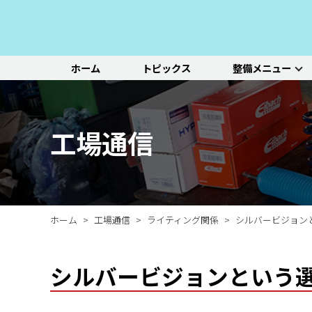
ホーム
トピックス
整備メニュー
整備メニュー
レッドポイント
その他のサービ
基本整備一覧
初診点検・セットメニュ
車種別選択
機能別選択
レッドポイントが推奨す
オリジナル&おすすめパ
新車の販売や中古車販
エンジン/駆動系
パーツ
ス
る、すべての車種に共通
ーツのご紹介
売、ならびに買い取りや
ホイール/タイヤ
一覧ページ
一覧ページ
一覧ページ
工場通信
する基本整備と、車両の
レンタカー等のサービス
ルノー
新車販売・整備
ADAS（先進運転支援シ
初診点検
状態に応じた３段階のセ
を行なっております。
その他サービス
エアコン整備
ステージ2／ステージ3 
ットメニューをご紹介し
ます。
ホーム
工場通信
ライティング関係
シルバービジョン
シルバービジョンという