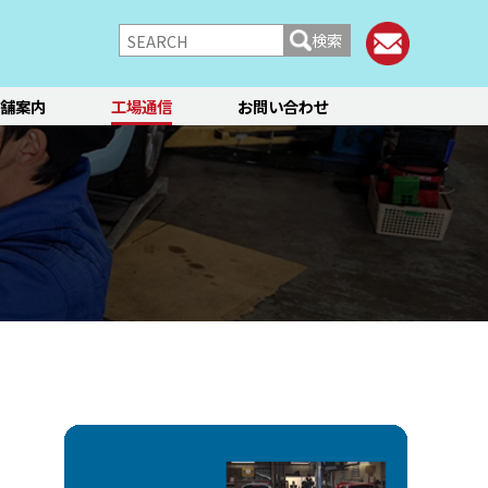
検索
舗案内
工場通信
お問い合わせ
/シャーシ
ブレーキ
快適装備
フィアット／アバルト
ランチア
レンタカー
メント点検・調整
ティーン
オイル交換
ステージ3／リフレッシュ
12か月点検/24か月点検