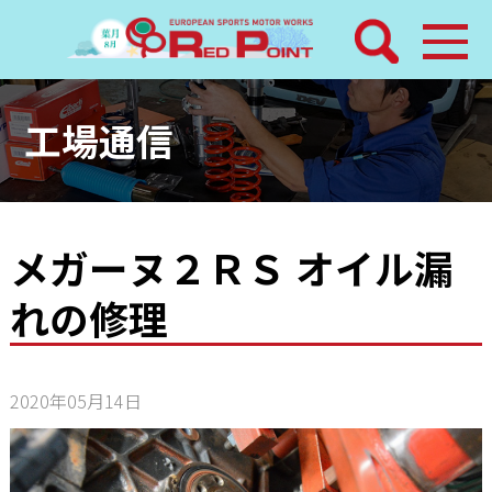
検索
ホーム
工場通信
トピックス
整備メニュー
メガーヌ２ＲＳ オイル漏
れの修理
レッドポイントパーツ
その他サービス
2020年05月14日
店舗案内
工場通信