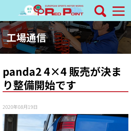
検索
ホーム
工場通信
トピックス
整備メニュー
panda2 4×4 販売が決ま
り整備開始です
レッドポイントパーツ
その他サービス
2020年08月19日
店舗案内
工場通信