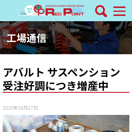
検索
ホーム
工場通信
トピックス
整備メニュー
アバルト サスペンション
受注好調につき増産中
レッドポイントパーツ
その他サービス
2020年10月27日
店舗案内
工場通信