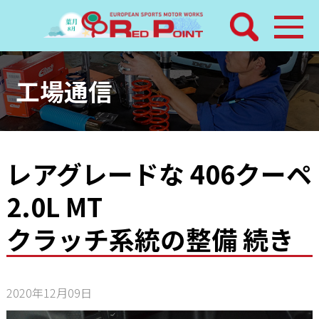
検索
ホーム
工場通信
トピックス
整備メニュー
レアグレードな 406クーペ
2.0L MT
レッドポイントパーツ
クラッチ系統の整備 続き
その他サービス
店舗案内
2020年12月09日
工場通信