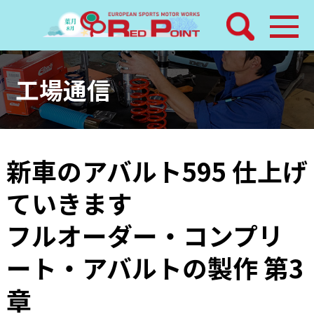
検索
ホーム
工場通信
トピックス
整備メニュー
新車のアバルト595 仕上げ
ていきます
レッドポイントパーツ
フルオーダー・コンプリ
その他サービス
ート・アバルトの製作 第3
店舗案内
章
工場通信