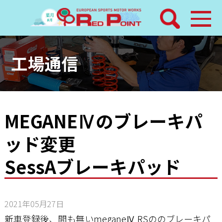
検索
ホーム
工場通信
トピックス
整備メニュー
MEGANEⅣのブレーキパ
ッド変更
レッドポイントパーツ
SessAブレーキパッド
その他サービス
店舗案内
2021年05月27日
新車登録後、間も無いmeganeⅣ RSののブレーキパ
工場通信