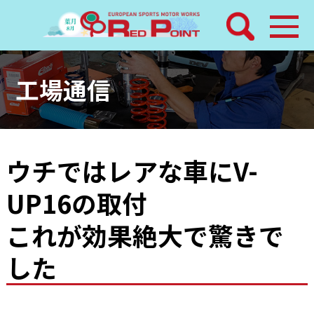
検索
ホーム
工場通信
トピックス
整備メニュー
ウチではレアな車にV-
UP16の取付
レッドポイントパーツ
これが効果絶大で驚きで
その他サービス
した
店舗案内
工場通信