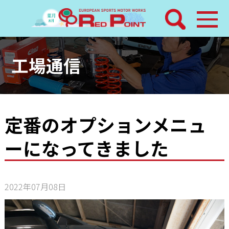
検索
ホーム
工場通信
トピックス
整備メニュー
定番のオプションメニュ
ーになってきました
レッドポイントパーツ
その他サービス
2022年07月08日
店舗案内
工場通信