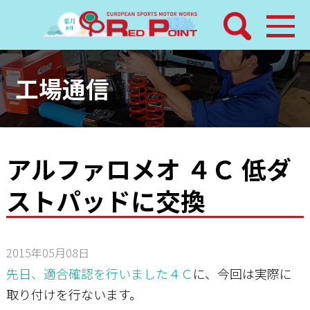
検索
ホーム
工場通信
トピックス
整備メニュー
アルファロメオ ４Ｃ 低ダ
ストパッドに交換
レッドポイントパーツ
その他サービス
2015年05月08日
店舗案内
先日、適合確認を行いました４Ｃ
に、今回は実際に
取り付けを行ないます。
工場通信