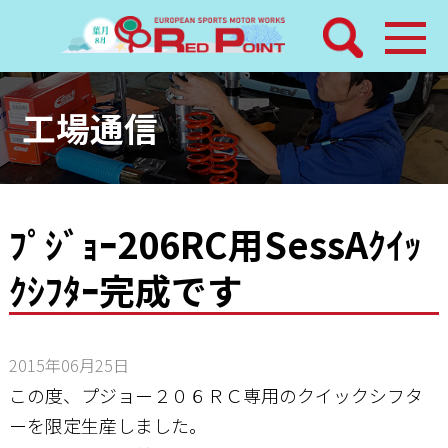
検索
ホーム
工場通信
トピックス
整備メニュー
ﾌﾟｼﾞｮｰ206RC用SessAｸｲｯ
ｸｼﾌﾀｰ完成です
レッドポイントパーツ
その他サービス
2015年06月25日
店舗案内
この度、プジョー２０６ＲＣ専用のクイックシフタ
ーを限定生産しました。
工場通信