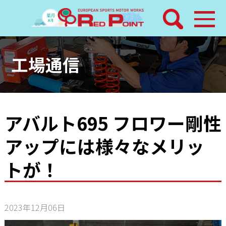
検索
ホーム
工場通信
トピックス
整備メニュー
アバルト695 フロワー剛性
アップには様々なメリッ
レッドポイントパーツ
トが！
その他サービス
店舗案内
2023年12月06日
工場通信