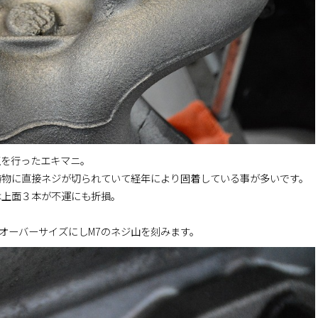
正を行ったエキマニ。
鋳物に直接ネジが切られていて経年により固着している事が多いです。
は上面３本が不運にも折損。
オーバーサイズにしM7のネジ山を刻みます。