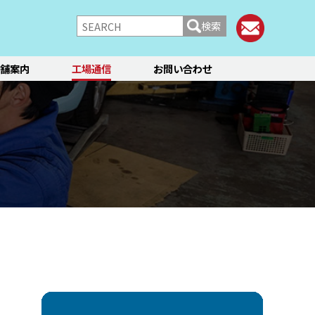
検索
舗案内
工場通信
お問い合わせ
/シャーシ
ブレーキ
快適装備
フィアット／アバルト
ランチア
レンタカー
メント点検・調整
ティーン
オイル交換
ステージ3／リフレッシュ
12か月点検/24か月点検