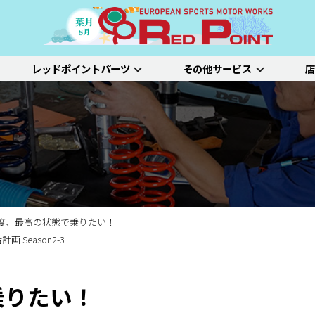
レッドポイントパーツ
その他サービス
店
ー
吸排気系
サスペンション
エクステリア
インテリア
プジョー
シトロエン/DS
アルファロメオ
特選中古車
車両買い取り
ステム）診断
SDL診断
ステージ1／ベーシック
ホイールアライ
ステージ2／ルー
車種別価格表
タイヤ整備
新車点検整備
度、最高の状態で乗りたい！
計画 Season2-3
乗りたい！