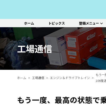
ホーム
トピックス
整備メニュー
整備メニュー
レッドポイント
その他のサービ
基本整備一覧
初診点検・セットメニュ
車種別選択
機能別選択
レッドポイントが推奨す
オリジナル&おすすめパ
新車の販売や中古車販
エンジン/駆動系
パーツ
ス
る、すべての車種に共通
ーツのご紹介
売、ならびに買い取りや
ホイール/タイヤ
一覧ページ
一覧ページ
一覧ページ
工場通信
する基本整備と、車両の
レンタカー等のサービス
ルノー
新車販売・整備
ADAS（先進運転支援シ
初診点検
状態に応じた３段階のセ
を行なっております。
その他サービス
エアコン整備
ステージ2／ステージ3 
ットメニューをご紹介し
ます。
もう一
ホーム
工場通信
エンジン＆ドライブトレイン
106復活
もう一度、最高の状態で