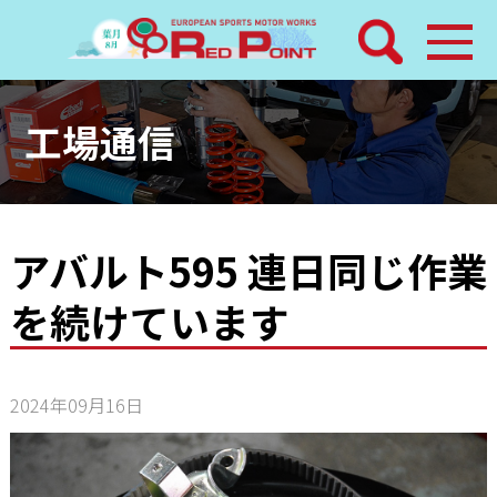
検索
ホーム
工場通信
トピックス
整備メニュー
アバルト595 連日同じ作業
を続けています
レッドポイントパーツ
その他サービス
2024年09月16日
店舗案内
工場通信