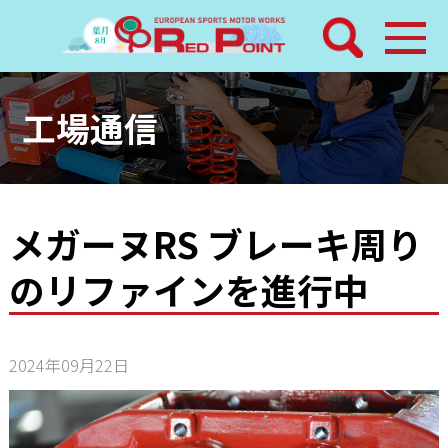
検索
ホーム
工場通信
トピックス
整備メニュー
メガーヌRS ブレーキ周り
のリファインを進行中
レッドポイントパーツ
その他サービス
2024年09月22日
店舗案内
工場通信