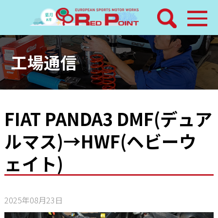
検索
ホーム
工場通信
トピックス
整備メニュー
FIAT PANDA3 DMF(デュア
ルマス)→HWF(ヘビーウ
レッドポイントパーツ
ェイト)
その他サービス
店舗案内
2025年08月23日
工場通信