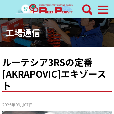
検索
ホーム
工場通信
トピックス
整備メニュー
ルーテシア3RSの定番
[AKRAPOVIC]エキゾース
レッドポイントパーツ
ト
その他サービス
店舗案内
2025年09月07日
工場通信