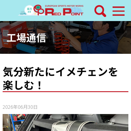
検索
ホーム
工場通信
トピックス
整備メニュー
気分新たにイメチェンを
楽しむ！
レッドポイントパーツ
その他サービス
2026年06月30日
店舗案内
工場通信