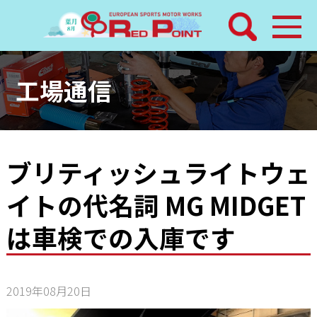
検索
ホーム
工場通信
トピックス
整備メニュー
ブリティッシュライトウェ
イトの代名詞 MG MIDGET
レッドポイントパーツ
は車検での入庫です
その他サービス
店舗案内
2019年08月20日
工場通信