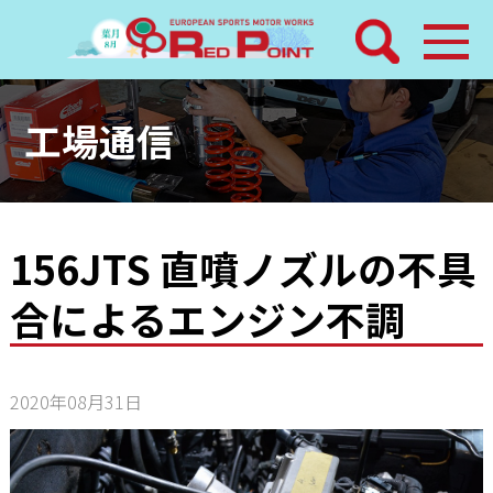
検索
ホーム
工場通信
トピックス
整備メニュー
156JTS 直噴ノズルの不具
合によるエンジン不調
レッドポイントパーツ
その他サービス
2020年08月31日
店舗案内
工場通信