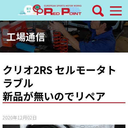
検索
ホーム
工場通信
トピックス
整備メニュー
クリオ2RS セルモータト
ラブル
レッドポイントパーツ
新品が無いのでリペア
その他サービス
店舗案内
2020年12月02日
工場通信