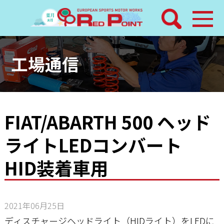
検索
ホーム
工場通信
トピックス
整備メニュー
FIAT/ABARTH 500 ヘッド
ライトLEDコンバート
レッドポイントパーツ
HID装着車用
その他サービス
店舗案内
2021年06月25日
ディスチャージヘッドライト（HIDライト）をLEDに
工場通信