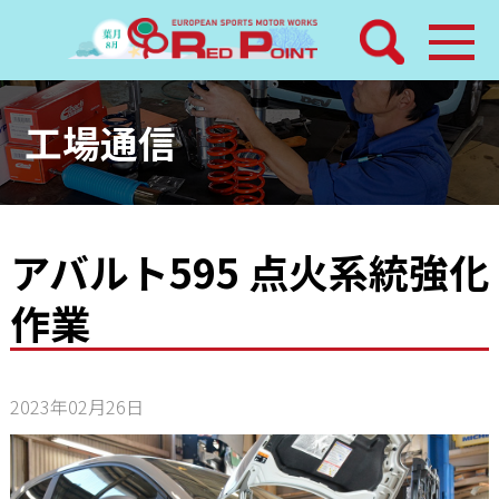
検索
ホーム
工場通信
トピックス
整備メニュー
アバルト595 点火系統強化
作業
レッドポイントパーツ
その他サービス
2023年02月26日
店舗案内
工場通信