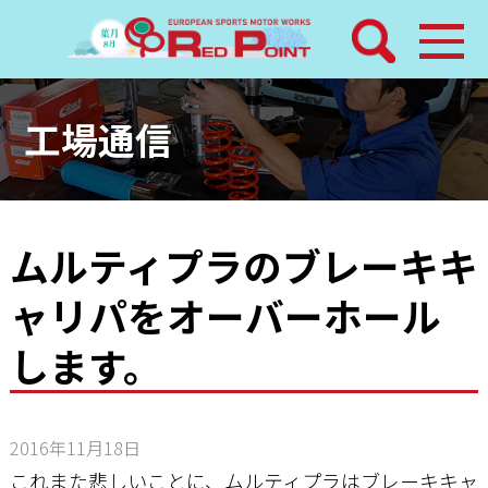
検索
ホーム
工場通信
トピックス
整備メニュー
ムルティプラのブレーキキ
ャリパをオーバーホール
レッドポイントパーツ
します。
その他サービス
店舗案内
2016年11月18日
これまた悲しいことに、ムルティプラはブレーキキャ
工場通信