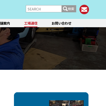
検索
舗案内
工場通信
お問い合わせ
/シャーシ
ブレーキ
快適装備
フィアット／アバルト
ランチア
レンタカー
メント点検・調整
ティーン
オイル交換
ステージ3／リフレッシュ
12か月点検/24か月点検