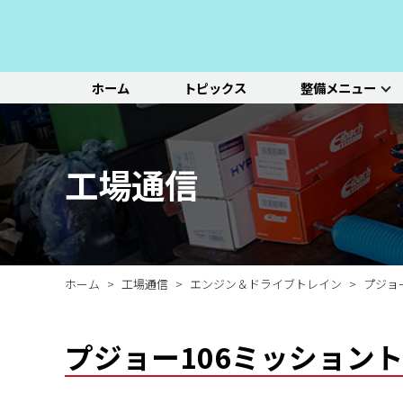
ホーム
トピックス
整備メニュー
整備メニュー
レッドポイント
その他のサービ
基本整備一覧
初診点検・セットメニュ
車種別選択
機能別選択
レッドポイントが推奨す
オリジナル&おすすめパ
新車の販売や中古車販
エンジン/駆動系
パーツ
ス
る、すべての車種に共通
ーツのご紹介
売、ならびに買い取りや
ホイール/タイヤ
一覧ページ
一覧ページ
一覧ページ
工場通信
する基本整備と、車両の
レンタカー等のサービス
ルノー
新車販売・整備
ADAS（先進運転支援シ
初診点検
状態に応じた３段階のセ
を行なっております。
その他サービス
エアコン整備
ステージ2／ステージ3 
ットメニューをご紹介し
ます。
ホーム
工場通信
エンジン＆ドライブトレイン
プジョ
プジョー106ミッション