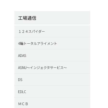
工場通信
１２４スパイダー
4輪トータルアライメント
ADAS
ASNU～インジェクタサービス～
DS
EDLC
ＭＣＢ