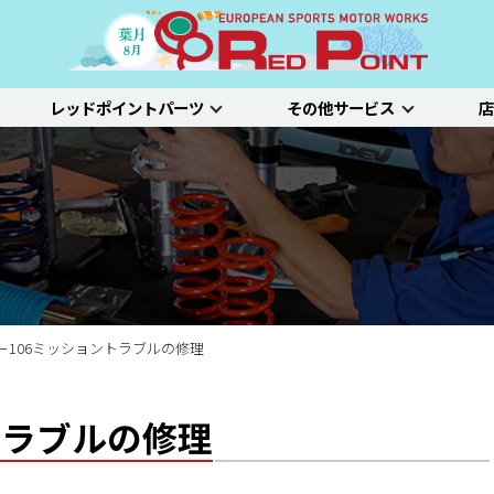
レッドポイントパーツ
その他サービス
店
ー
吸排気系
サスペンション
エクステリア
インテリア
プジョー
シトロエン/DS
アルファロメオ
特選中古車
車両買い取り
ステム）診断
SDL診断
ステージ1／ベーシック
ホイールアライ
ステージ2／ルー
車種別価格表
タイヤ整備
新車点検整備
ー106ミッショントラブルの修理
トラブルの修理