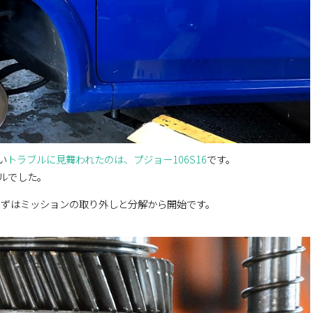
い
トラブルに見舞われたのは、プジョー106S16
です。
ルでした。
まずはミッションの取り外しと分解から開始です。
。