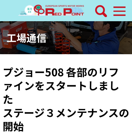
検索
ホーム
工場通信
トピックス
整備メニュー
プジョー508 各部のリフ
ァインをスタートしまし
レッドポイントパーツ
た
その他サービス
ステージ３メンテナンスの
店舗案内
開始
工場通信